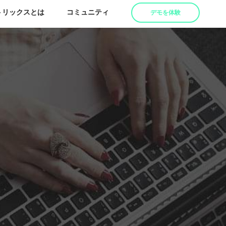
トリックスとは
コミュニティ
デモを体験
業界別（準備中）
を生む取
See the Case Study