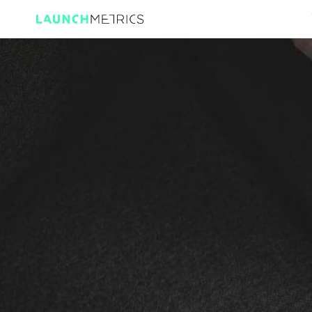
ローンチメトリックス ブランドパフォーマ
業界初のブランドパフォーマンスクラウドがファッション、ラ
ご利用の企業様
コンテンツハブ
ローンチメトリックスの歩み
業界別デ
世界中の1,000を超えるブランドやエージェ
2016年1月、Fashion GPSとAugureの合併
記事・ブログ
ローンチメト
ンシー様にローンチメトリックスのテクノロ
によりブランドパフォーマンスクラウドをフ
ブランド、メディア、小売りの方がコンテン
ブランドインテリジェンス
ブランド
ジーとデータインサイトを活用しています。
ァッション、ラグジュアリー、ビューティ向
業界特有の用
レポート・データ白書
ツをシェアするプライベートなファッション
けに提供するLaunchmetrics（ローンチメ
コミュニティ
パフォーマンスを測定し、ブランドに不可欠な
無駄を省き、
2020年度
データブリーフ
トリックス）が誕生しました。
お客様・パートナーを見る
指標を業界標準と比較
し、市場投下
外部サイト（英語）
時計ブランド
ウェビナー
更に詳しく
インサイト 1
ポッドキャスト
100ものグロ
Impact V