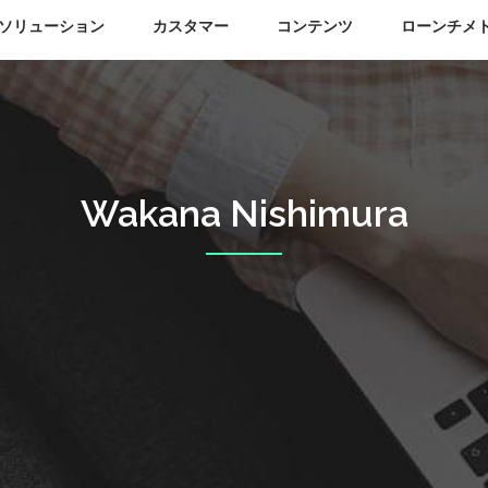
ソリューション
カスタマー
コンテンツ
ローンチメ
ンスクラウド
グジュアリー、ビューティ向けの測定と最適化を支援します。
ータベース
事例紹介
会社紹介
リックス 用語集
Kate Spade
お問合わせ
Wakana Nishimura
インフルエンサーが一流のブランドのキャン
アセットマネジメント
ブランドエクスペリエンス
Fendi
語と意味をご紹介
１つのチーム
ペーンとコラボレーションするためのプラッ
トフォーム
クリエイティブ資産を最大限活用
時代の先端にいる消費者に届き、共感
L.O.V Cosmetics
 ラグジュアリー時計ランキング
プレスルーム
までの期間を短縮
り組みを支援
Alexa Chung
の月度別パフォーマンス
外部サイト（英語）
00
もっと見る
ーバルブランドをMedia
alue™を用いた分析（半期）