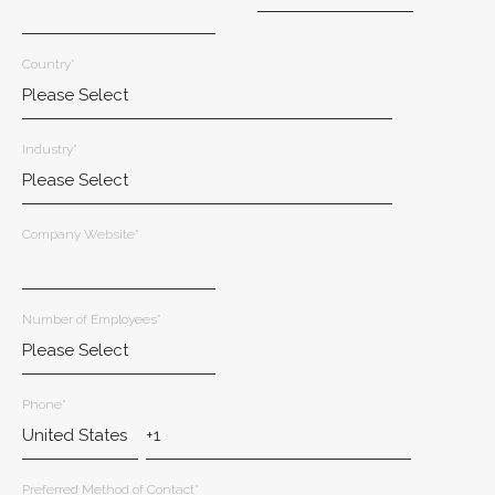
Country
*
Industry
*
Company Website
*
Number of Employees
*
Phone
*
Preferred Method of Contact
*